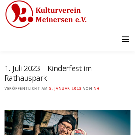
Zum
Inhalt
springen
Menü
PROGRAMM
TEAM
SPONSOREN
1. Juli 2023 – Kinderfest im
Rathauspark
LOCATIONS
BILDER
TICKETS
KONTAKT
VERÖFFENTLICHT AM
5. JANUAR 2023
VON
NH