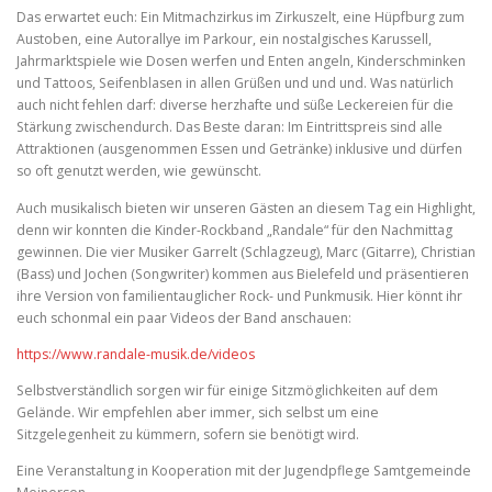
Das erwartet euch: Ein Mitmachzirkus im Zirkuszelt, eine Hüpfburg zum
Austoben, eine Autorallye im Parkour, ein nostalgisches Karussell,
Jahrmarktspiele wie Dosen werfen und Enten angeln, Kinderschminken
und Tattoos, Seifenblasen in allen Grüßen und und und. Was natürlich
auch nicht fehlen darf: diverse herzhafte und süße Leckereien für die
Stärkung zwischendurch. Das Beste daran: Im Eintrittspreis sind alle
Attraktionen (ausgenommen Essen und Getränke) inklusive und dürfen
so oft genutzt werden, wie gewünscht.
Auch musikalisch bieten wir unseren Gästen an diesem Tag ein Highlight,
denn wir konnten die Kinder-Rockband „Randale“ für den Nachmittag
gewinnen. Die vier Musiker Garrelt (Schlagzeug), Marc (Gitarre), Christian
(Bass) und Jochen (Songwriter) kommen aus Bielefeld und präsentieren
ihre Version von familientauglicher Rock- und Punkmusik. Hier könnt ihr
euch schonmal ein paar Videos der Band anschauen:
https://www.randale-musik.de/videos
Selbstverständlich sorgen wir für einige Sitzmöglichkeiten auf dem
Gelände. Wir empfehlen aber immer, sich selbst um eine
Sitzgelegenheit zu kümmern, sofern sie benötigt wird.
Eine Veranstaltung in Kooperation mit der Jugendpflege Samtgemeinde